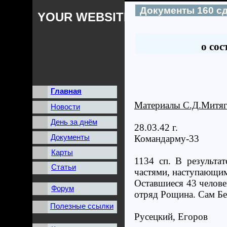
Документы 160 с
YOUR WEBSITES NAME
о сос
Главная
Материалы С.Д.Митя
Новости
День за днём
28.03.42 г.
Документы
Командарму-33
Карты
1134 сп. В результа
Статьи
частями, наступающим
Оставшиеся 43 челове
Форум
отряд Рощина. Сам Бе
Полезные ссылки
Русецкий, Егоров