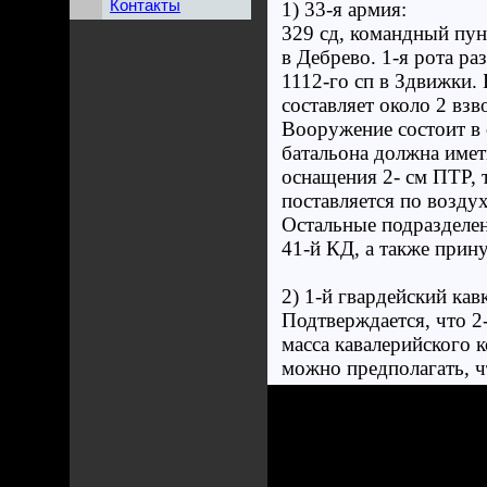
Контакты
1) 33-я армия:
329 сд, командный пун
в Дебрево. 1-я рота ра
1112-го сп в Здвижки.
составляет около 2 вз
Вооружение состоит в 
батальона должна имет
оснащения 2- см ПТР, т
поставляется по возду
Остальные подразделен
41-й КД, а также прин
2) 1-й гвардейский кав
Подтверждается, что 
масса кавалерийского к
можно предполагать, ч
данным, оставшиеся ча
3) Партизанские отряд
Группа Жабо (командир