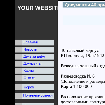
Документы 46 ар
YOUR WEBSITES NAME
Главная
Новости
46 танковый корпус
КП корпуса, 19.5.1942 
День за днём
Документы
Разведывательный отд
Карты
Разведсводка № 6
Статьи
(Дополнение к разведс
Kарта 1:100 000
Форум
Полезные ссылки
Расположение противн
достоверными агентур