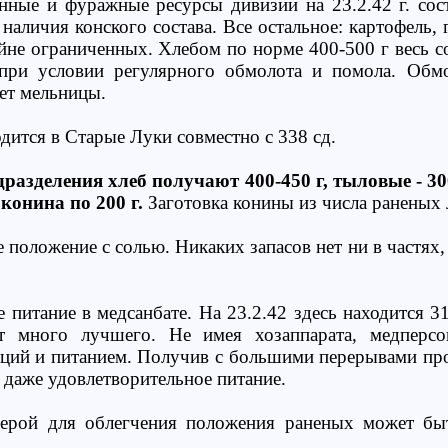
нные и фуражные ресурсы дивизии на 23.2.42 г. сос
 наличия конского состава. Все остальное: картофель,
йне ограниченных. Хлебом по норме 400-500 г весь с
при условии регулярного обмолота и помола. Обмо
ет мельницы.
ится в Старые Луки совместно с 338 сд.
разделения хлеб получают 400-450 г, тыловые - 30
 конина по 200 г.
Заготовка конины из числа раненых
 положение с солью. Никаких запасов нет ни в частях,
 питание в медсанбате. На 23.2.42 здесь находится 3
ет много лучшего. Не имея хозаппарата, медперс
ций и питанием. Получив с большими перерывами прод
 даже удовлетворительное питание.
ерой для облегчения положения раненых может быт