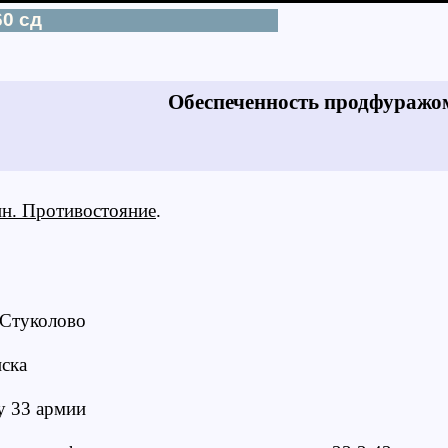
0 сд
Обеспеченность продфуражо
н. Противостояние
.
.Стуколово
иска
 33 армии