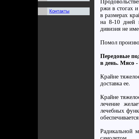
Продовольстве
ржи в стогах и
Контакты
в размерах кра
на 8-10 дней 
дивизия не име
Помол производ
Передовые под
в день. Мясо -
Крайне тяжелое
доставка ее.
Крайне тяжелое
лечение жела
лечебных функ
обеспечивается
Радикальной м
самолетом.