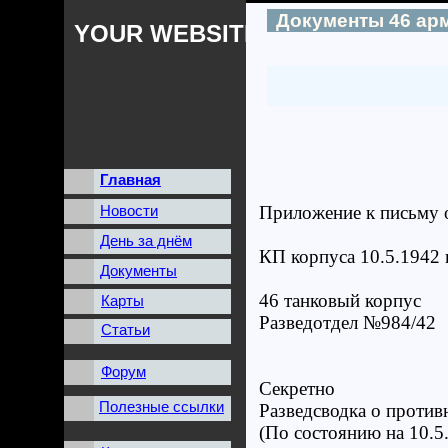
Документы 46 ар
YOUR WEBSITES NAME
Главная
Новости
Приложение к письму 
День за днём
КП корпуса 10.5.1942 г
Документы
46 танков
Карты
Разведот
Статьи
Форум
Секретно
Полезные ссылки
Разведсводка о против
(По состоянию на 10.5.