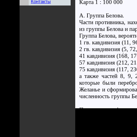
Контакты
Карта 1 : 100 000
А. Группа Белова.
Части противника, на
из группы Белова и па
Группа Белова, вероятн
1 гв. кавдивизия (11, 
2 гв. кавдивизия (5, 72
41 кавдивизия (168, 17
57 кавдивизия (212, 21
75 кавдивизия (117, 23
а также частей 8, 9,
которые были перебр
Желанье и сформирова
численность группы Бе
Партизанские формиро
имена своих команди
Заводовского и парти
Ожидается, что партиз