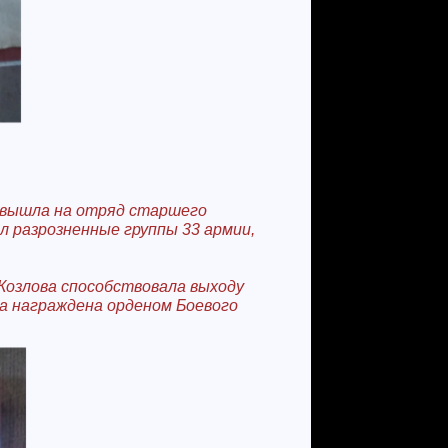
 вышла на отряд старшего
ил разрозненные группы 33 армии,
Козлова способствовала выходу
ла награждена орденом Боевого