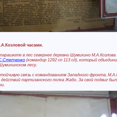
.А.Козловой часами.
парашюте в лес севернее деревни Шумихино М.А.Козлова
С.Степченко
(командир 1292 сп 113 сд), который объедин
Шумихинском лесу.
тойчивую связь с командованием Западного фронта, М.А.
 действий партизанского полка Жабо. За свой подвиг бы
ни.