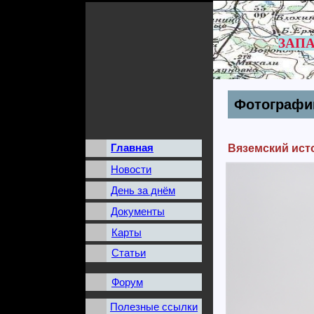
ЗАПА
Фотографии
Главная
Вяземский ист
Новости
День за днём
Документы
Карты
Статьи
Форум
Полезные ссылки