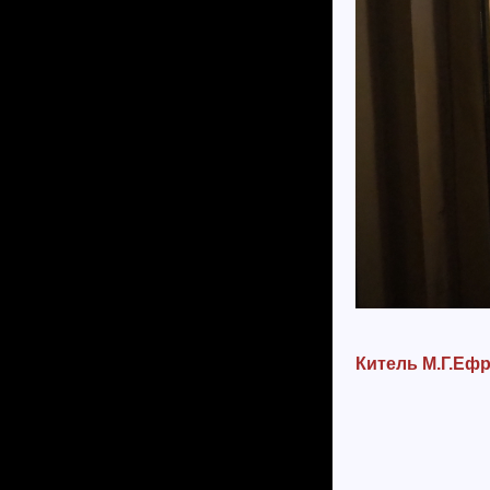
Китель М.Г.Еф