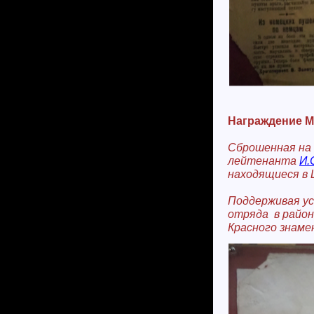
Награждение М
Сброшенная на 
лейтенанта
И.
находящиеся в 
Поддерживая ус
отряда в район
Красного знаме