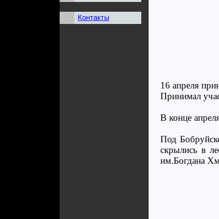
Контакты
16 апреля при
Принимал учас
В конце апрел
Под Бобруйско
скрылись в ле
им.Богдана Хм