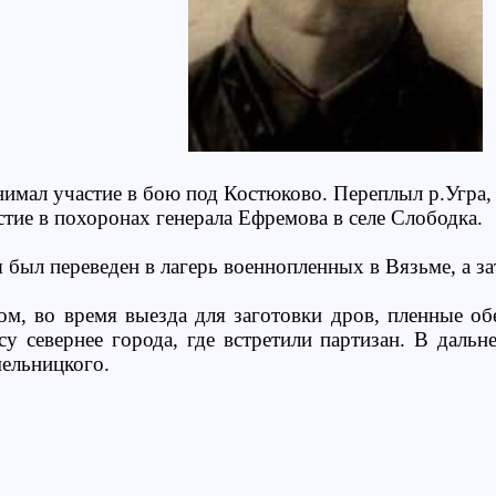
нимал участие в бою под Костюково. Переплыл р.Угра, 
тие в похоронах генерала Ефремова в селе Слободка.
я был переведен в лагерь военнопленных в Вязьме, а за
м, во время выезда для заготовки дров, пленные о
су севернее города, где встретили партизан. В даль
ельницкого.