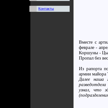
Контакты
Вместе с арти
феврале - апр
Коршуны - Цы
Пропал без ве
Из рапорта п
армии майора 
Далее наша г
разведотдела
узнал, что з
(подразделения