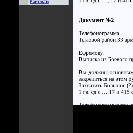
1 гв. сд с …, 17 и 4
Контакты
Документ №2
Телефонограмма
Тыловой район 33 арм
Ефремову.
Выписка из Боевого п
Вы должны основными 
закрепиться на этом р
Захватить Большое (?)
1 гв. сд с … 17 и 41
Телефонограмма так же
Принята: 20:15
Обер-фельдфебель Kub