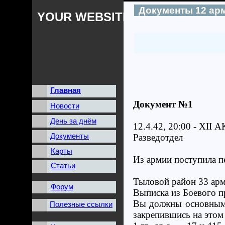
Документы 12 ар
YOUR WEBSITES NAME
Главная
Документ №1
Новости
День за днём
12.4.42, 20:00 - XII А
Документы
Разведотдел
Карты
Из армии поступила п
Статьи
Тыловой район 33 арм
Форум
Выписка из Боевого п
Вы должны основными 
Полезные ссылки
закрепившись на этом 