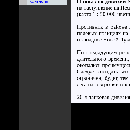
Приказ по дивизии 
Контакты
на наступление на Пе
(карта 1 : 50 000 цвет
Противник в районе 
полевых позициях на 
и западнее Новой Лук
По предыдущим резуль
длительного времени,
окопались преимущест
Следует ожидать, что
ограничен, будет, тем
леса на северо-восток 
20-я танковая дивизия
уничтожает.
а) Боевая группа Шмид
31 тп, 2 танка Pz.IV
проверки…», 3 минно-