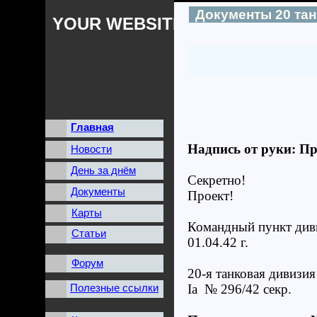
Документы 20 та
YOUR WEBSITES NAME
Главная
Надпись от руки: Пр
Новости
День за днём
Секретно!
Документы
Проект!
Карты
Командный пункт див
Статьи
01.04.42 г.
Форум
20-я танковая дивизия
Полезные ссылки
Ia № 296/42 секр.