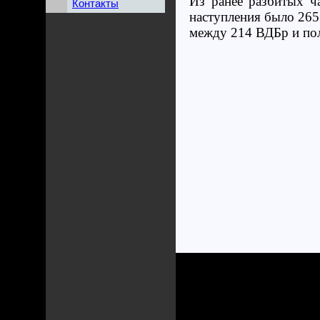
Из ранее разбитых ч
Контакты
наступления было 265
между 214 ВДБр и по