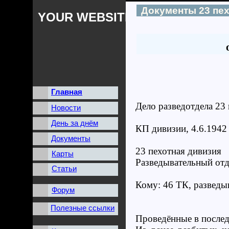
Документы 23 пе
YOUR WEBSITES NAME
Главная
Дело разведотдела 23 п
Новости
День за днём
КП дивизии, 4.6.1942
Документы
23 пехотная дивизия
Карты
Разведывательный отд
Статьи
Кому: 46 ТК, разведы
Форум
Полезные ссылки
Проведённые в после