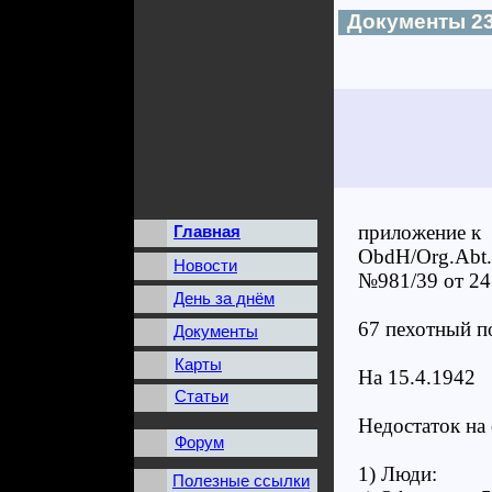
Документы 23
приложение к
Главная
ObdH/Org.Abt.
Новости
№981/39 от 24
День за днём
67 п
Документы
Карты
На 15.4.1942
Статьи
Недостаток на
Форум
1) Люди:
Полезные ссылки