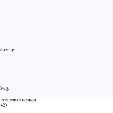
3
ahrzeuge
.Bwg.