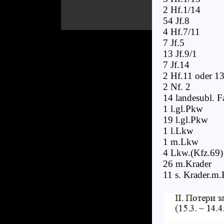
2 Hf.1/14
54 Jf.8
4 Hf.7/11
7 Jf.5
13 Jf.9/1
7 Jf.14
2 Hf.11 oder 1
2 Nf. 2
14 landesubl. F
1 l.gl.Pkw
19 l.gl.Pkw
1 l.Lkw
1 m.Lkw
4 Lkw.(Kfz.69)
26 m.Krader
11 s. Krader.m