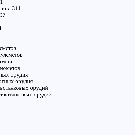
51
ров: 311
707
4
:
еметов
пулеметов
омета
инометов
тных орудия
отных орудия
ивотанковых орудий
тивотанковых орудий
: