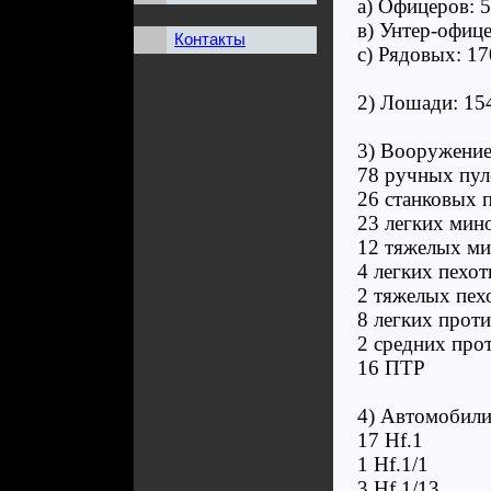
а) Офицеров: 
в) Унтер-офице
Контакты
с) Рядовых: 1
2) Лошади: 15
3) Вооружение
78 ручных пул
26 станковых 
23 легких мин
12 тяжелых м
4 легких пехо
2 тяжелых пех
8 легких прот
2 средних про
16 ПТР
4) Автомобили
17 Hf.1
1 Hf.1/1
3 Hf.1/13