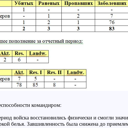
еспособности командиром:
ериод войска восстановились физически и смогли знач
ркой белья. Завшивленность была снижена до приемл