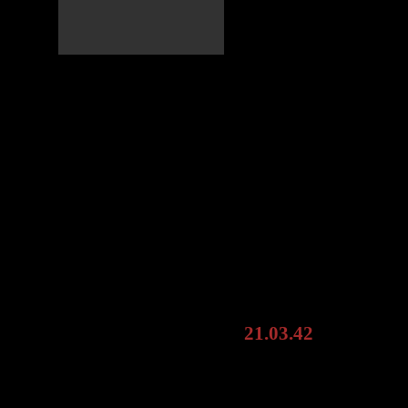
2-й батальон 9 пп ост
Потери:
Убитых: 3 офицера, 9
Раненых: 4 офицера, 
Пропало без вести: 6 
Погибшие офицеры:
Лейтенант граф v.d. G
Лейтенант Gruner, ко
Лейтенант Meinhof, оф
Взято 36 пленных, зах
21.03.42
В связи со сложи
планировавшееся нас