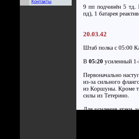
Контакты
9 пп подчинён 5 тд.
пд), 1 батарея реактив
20.03.42
Штаб полка с 05:00 К
В
05:20
усиленный 1-й
Первоначально наступ
из-за сильного фланг
из Коршуны. Кроме т
силы из Тетерино.
Для усиления атаки, 
После упорного боя 
бункеров восточнее а
южную часть Лядное. 