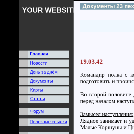
Документы 23 пе
YOUR WEBSITES NAME
Главная
19.03.42
Новости
День за днём
Командир полка с к
подготовить и проинс
Документы
Карты
Во второй половине 
Статьи
перед началом наступ
Форум
Замысел наступления:
Лядное занимает и уд
Полезные ссылки
Малые Коршуны и Цы