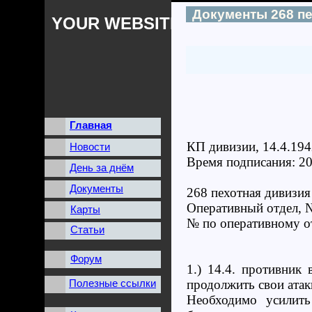
Документы 268 п
YOUR WEBSITES NAME
Главная
КП дивизии, 14.4.194
Новости
Время подписания: 20
День за днём
Документы
268 пехотная дивизия
Оперативный отдел, 
Карты
№ по оперативному от
Статьи
Форум
1.) 14.4. противник
Полезные ссылки
продолжить свои атак
Необходимо усилит