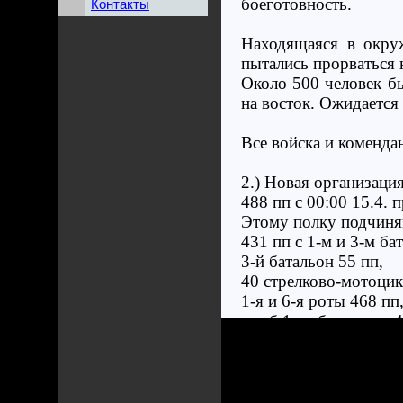
боеготовность.
Контакты
Находящаяся в окру
пытались прорваться 
Около 500 человек б
на восток. Ожидается 
Все войска и коменд
2.) Новая организаци
488 пп с 00:00 15.4. 
Этому полку подчиня
431 пп с 1-м и 3-м ба
3-й батальон 55 пп,
40 стрелково-мотоцик
1-я и 6-я роты 468 пп
штаб 1-го батальона 4
11-я рота 460 пп,
подразделения 131 раз
тяжёлое вооружение 4
1-я и 3-я батареи 268