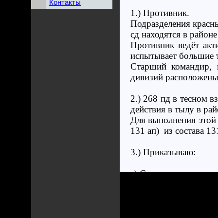
Контакты
1.) Противник.
Подразделения красны
сд находятся в районе
Противник ведёт акт
испытывает большие т
Старший командир, 
дивизий расположены 
2.) 268 пд в тесном 
действия в тылу в ра
Для выполнения этой 
131 ап) из состава 13
3.) Приказываю:
a) Сосредоточение ус
Усиленный 431 пп к 
останавливается там. 
К 8.3. полк выходи
освобождён команди