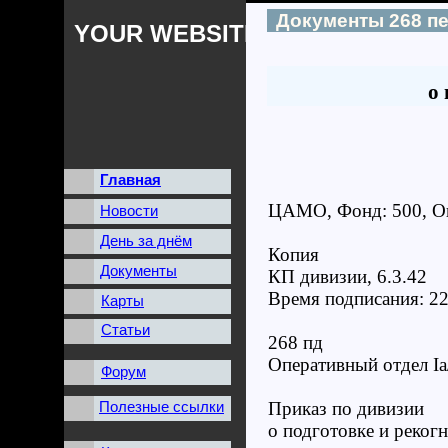
Документы 268 п
YOUR WEBSITES NAME
о 
Главная
ЦАМО, Фонд: 500, Опи
Новости
День за днём
Копия
Документы
КП дивизии, 6.3.42
Время подписания: 22
Карты
Статьи
268 пд
Оперативный отдел Ia
Форум
Полезные ссылки
Приказ по дивизии
о подготовке и реког