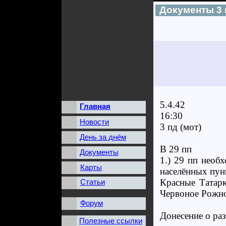
Документы 3 
5.4.42
Главная
16:30
Новости
3 пд (мот)
День за днём
В 29 пп
Документы
1.) 29 пп необ
Карты
населённых пун
Красные Татарк
Статьи
Червоное Рожно
Форум
Донесение о ра
Полезные ссылки