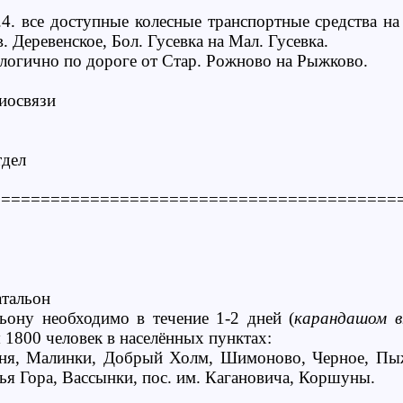
6.4. все доступные колесные транспортные средства на
. Деревенское, Бол. Гусевка на Мал. Гусевка.
алогично по дороге от Стар. Рожново на Рыжково.
диосвязи
тдел
=========================================
атальон
альону необходимо в течение 1-2 дней (
карандашом вп
 1800 человек в населённых пунктах:
чня, Малинки, Добрый Холм, Шимоново, Черное, Пыж
ья Гора, Вассынки, пос. им. Кагановича, Коршуны.