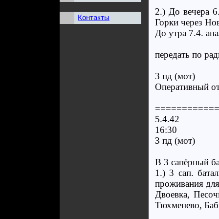
2.) До вечера 
Контакты
Горки через Нов
До утра 7.4. ан
передать по ра
3 пд (мот)
Оперативный о
===========
5.4.42
16:30
3 пд (мот)
В 3 сапёрный б
1.) 3 сап. бат
проживания для
Двоевка, Песо
Тюхменево, Баб