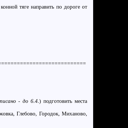
 конной тяге направить по дороге от
============================
исано - до 6.4.
) подготовить места
овка, Глебово, Городок, Миханово,