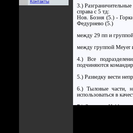
Контакты
3.) Разграничительные
справа с 5 тд:
Нов. Бозня (5.) - Горки
Федурнево (5.)
между 29 пп и группой
между группой Meyer и 
4.) Все подразделен
подчиняются командир
5.) Разведку вести неп
6.) Тыловые части, 
использоваться в качес
7.) 3-я рота Heideman
дивизии.
8.) Связь:
Проводная с 29 пп, гр