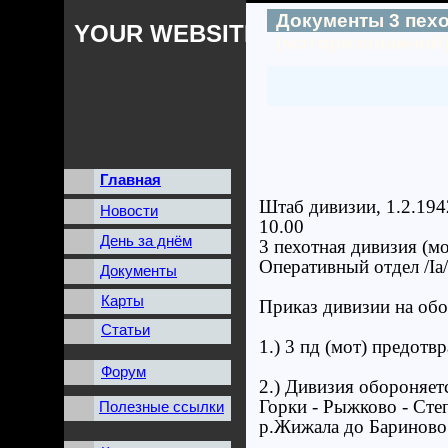
Документы 3 пех
YOUR WEBSITES NAME
(моторизованной
Главная
Штаб дивизии, 1.2.194
Новости
10.00
День за днём
3 пехотная дивизия (мо
Оперативный отдел /Ia/
Документы
Карты
Приказ дивизии на об
Статьи
1.) 3 пд (мот) предотв
Форум
2.) Дивизия обороняет
Горки - Рыжково - Сте
Полезные ссылки
р.Жижала до Бариново