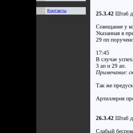
Контакты
25.3.42
Штаб д
Совещание у к
Указанная в пр
29 пп поручен
17:45
В случае успех
3 ап и 29 ап.
Примечание: ск
Так же предусм
Артиллерия про
26.3.42
Штаб д
Слабый беспок