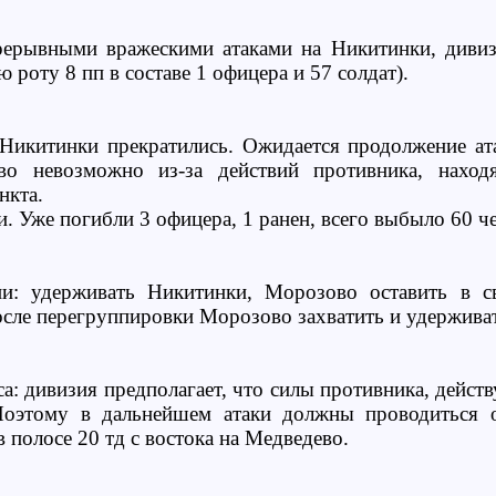
рерывными вражескими атаками на Никитинки, дивиз
ю роту 8 пп в составе 1 офицера и 57 солдат).
а Никитинки прекратились. Ожидается продолжение а
во невозможно из-за действий противника, нахо
нкта.
. Уже погибли 3 офицера, 1 ранен, всего выбыло 60 че
и: удерживать Никитинки, Морозово оставить в с
осле перегруппировки Морозово захватить и удержива
а: дивизия предполагает, что силы противника, дейс
Поэтому в дальнейшем атаки должны проводиться о
в полосе 20 тд с востока на Медведево.