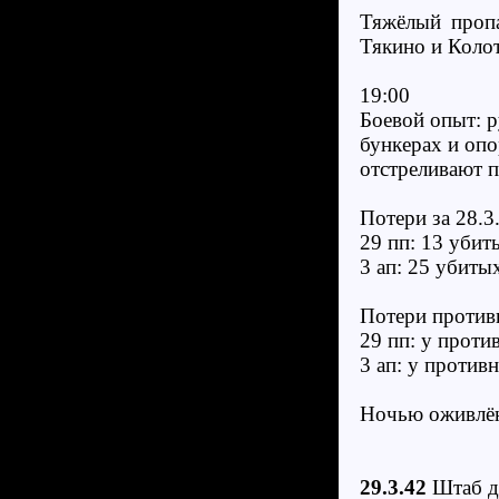
Тяжёлый пропа
Тякино и Колот
19:00
Боевой опыт: р
бункерах и опо
отстреливают п
Потери за 28.3.
29 пп: 13 убит
3 ап: 25 убиты
Потери против
29 пп: у проти
3 ап: у против
Ночью оживлён
29.3.42
Штаб д