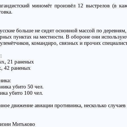
гандистский миномёт произвёл 12 выстрелов (в ка
овка.
усские больше не сидят основной массой по деревням, 
рных пунктах на местности. В обороне они использую
улемётчиков, командиро, связных и прочих специалист
:
ых, 21 раненых
х, 42 раненых
ника:
вника убито 50 чел.
ника убито 100 чел.
ное движение авиации противника, несколько случаев
изии Митьково