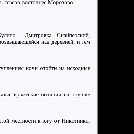
м. северо-восточнее Морозово.
улино - Дмитровка. Снайперский,
возвышающейся над деревней, и тем
ступлением ночи отойти на исходные
льные вражеские позиции на опушке
стой местности к югу от Никитинки.