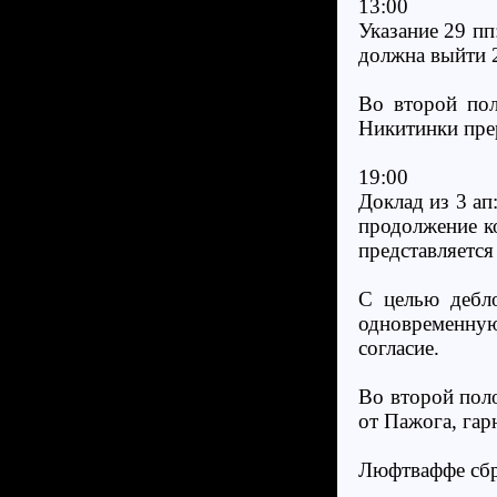
13:00
Указание 29 пп
должна выйти 
Во второй пол
Никитинки пре
19:00
Доклад из 3 ап
продолжение к
представляется
С целью дебло
одновременную
согласие.
Во второй поло
от Пажога, гар
Люфтваффе сбр