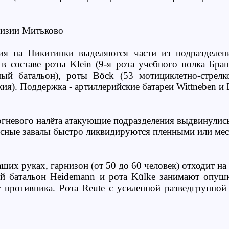
изии Митьково
ия на Никитинки выделяются части из подразделен
 в составе роты Klein (9-я рота учебного полка Бран
ный батальон), роты Böck (53 мотициклетно-стрелк
ия). Поддержка - артиллерийские батареи Wittneben и 
огневого налёта атакующие подразделения выдвинулис
есные завалы быстро ликвидируются пленными или ме
ших руках, гарнизон (от 50 до 60 человек) отходит н
й батальон Heidemann и рота Külke занимают опушк
 противника. Рота Reute с усиленной разведгруппой