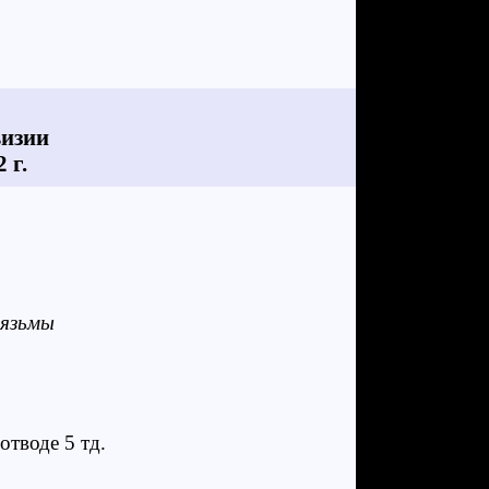
визии
 г.
Вязьмы
отводе 5 тд.