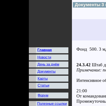
Документы 3
Фонд 500. 3 мд
Главная
Новости
День за днём
24.3.42
Штаб д
Примечание: п
Документы
Карты
Интенсивное о
Статьи
21:00
Форум
От командовани
Промежуточный
Полезные ссылки