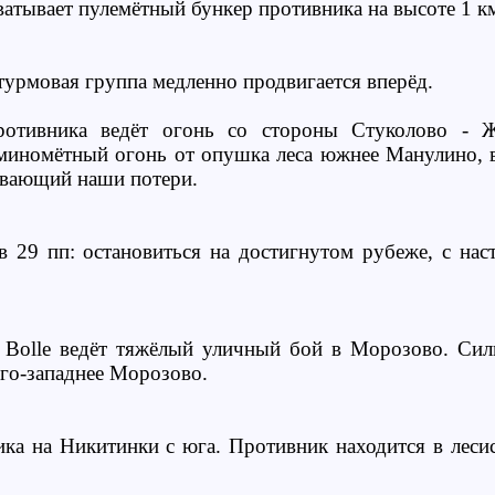
ватывает пулемётный бункер противника на высоте 1 к
урмовая группа медленно продвигается вперёд.
ротивника ведёт огонь со стороны Стуколово - Ж
миномётный огонь от опушка леса южнее Манулино, 
вающий наши потери.
в 29 пп: остановиться на достигнутом рубеже, с на
 Bolle ведёт тяжёлый уличный бой в Морозово. Си
юго-западнее Морозово.
ика на Никитинки с юга. Противник находится в леси