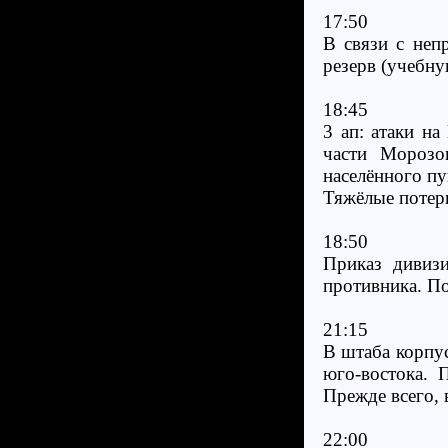
17:50
В связи с неп
резерв (учебну
18:45
3 ап: атаки н
части Морозо
населённого пу
Тяжёлые потери
18:50
Приказ дивизи
противника. П
21:15
В штаба корпус
юго-востока. 
Прежде всего, 
22:00