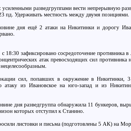
: усиленными разведгруппами вести непрерывную разв
23 пд. Удерживать местность между двумя позициями.
овине дня ещё 2 атаки на Никитинки и дорогу Ива
рвано.
: с 18:30 зафиксировано сосредоточение противника в
онцентрических атак превосходящих сил противника 
 нецелесообразным.
кации сил, попавших в окружение в Никитинки, 3 
 атаку из Ивановское на юго-запад и из Никитинк
вине дня разведгруппа обнаружила 11 бункеров, выры
низон которых отступил к Станино.
осили листовки и письма (подготовлены 5 АК) на Мо