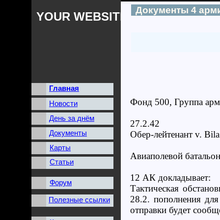
Документы 4 арм
YOUR WEBSITES NAME
Главная
Фонд 500, Группа арми
Новости
День за днём
27.2.42
Документы
Обер-лейтенант v. Bil
Карты
Авиаполевой батальон 
Статьи
12 АК докладывает:
Форум
Тактическая обстанов
28.2. пополнения для
Полезные ссылки
отправки будет сообщ