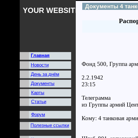
Документы 4 тан
YOUR WEBSITES NAME
Распо
Главная
Фонд 500, Группа арми
Новости
День за днём
2.2.1942
Документы
23:15
Карты
Телеграмма
Статьи
из Группы армий Цен
Форум
Кому: 4 танковая арм
Полезные ссылки