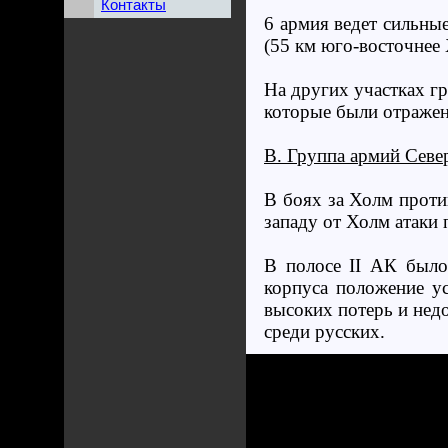
Контакты
6 армия ведет сильны
(55 км юго-восточнее 
На других участках г
которые были отраже
B. Группа армий Севе
В боях за Холм проти
западу от Холм атаки
В полосе II АК было
корпуса положение у
высоких потерь и нед
среди русских.
Жесткое сопротивл
контратаки при поддер
Севернее озера Ильме