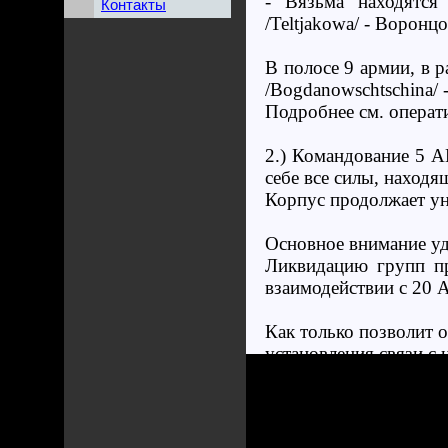
- Вязьма находятся
Контакты
/Teltjakowa/ - Воронц
В полосе 9 армии, в р
/Bogdanowschtschina/ 
Подробнее см. операти
2.) Командование 5 А
себе все силы, находя
Корпус продолжает у
Основное внимание уд
Ликвидацию групп пр
взаимодействии с 20 
Как только позволит о
установления связи с
Должна обеспечиват
задействованы для ли