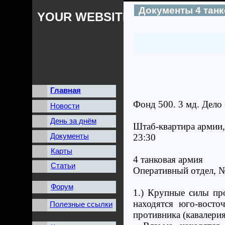
Документы 4 тан
YOUR WEBSITES NAME
Главная
Фонд 500. 3 мд. Дело
Новости
День за днём
Штаб-квартира армии,
Документы
23:30
Карты
4 танковая армия
Статьи
Оперативный отдел, №
Форум
1.) Крупные силы пр
находятся юго-вост
Полезные ссылки
противника (кавалери