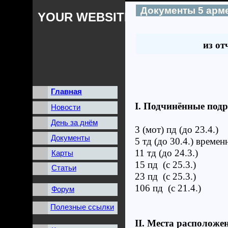
Документы 5 арм
YOUR WEBSITES NAME
из от
Главная
I. Подчинённые подр
Новости
День за днём
3 (мот) пд (до 23.4.)
Документы
5 тд (до 30.4.) времен
11 тд (до 24.3.)
Карты
15 пд (с 25.3.)
Статьи
23 пд (с 25.3.)
106 пд (с 21.4.)
Форум
Полезные ссылки
II. Места располож