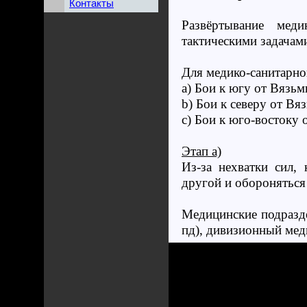
Контакты
Развёртывание меди
тактическими задачам
Для медико-санитарно
a) Бои к югу от Вязьм
b) Бои к северу от Вяз
c) Бои к юго-востоку о
Этап a)
Из-за нехватки сил,
другой и обороняться 
Медицинские подразде
пд), дивизионный медп
Для действовавшей н
Александровское (4.2. -