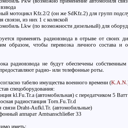
томобиль Pkw (возможно применение автомобиля связ
 взвода
ный мотоцикл Kfz.2/2 (он же SdKfz.2) для групп подс
я свзязи, из них 1 с коляской
томобиль Lkw (по возможности дизельный) для обору
руется применять радиовзвода в отрыве от своих д
ким образом, чтобы перевозка личного состава и 
ока радиовзвода не будут обеспечены собственным 
предоставляют радио- или телефонные роты.
согласно табелю имущества военного времени (
K.A.N.
став спецоборудования:
нция kl.Fu.Tr.a (автомобильная) с передатчиком 5 Ватт
осная радиостанция Torn.Fu.Tr.d
 связи Draht-Aufkl.Tr. (автомобильные)
фонный аппарат Amtsanschließer 33
димо иметь: