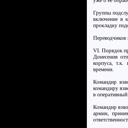
уже о её обраб
Группы подслу
включение в к
прокладку по
Переводчиков 
VI. Порядок п
Донесения отп
корпуса, т.к.
времени.
Командир взво
командиру взв
в оперативный 
Командир взво
армии, прини
ответственнос