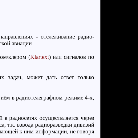
направлениях - отслеживание радио-
ской авиации
ом/клером (
Klartext
) или сигналов по
х задач, может дать ответ только
риём в радиотелеграфном режиме 4-х,
 в радиосетях осуществляется через
а, т.к. взвода радиоразведки дивизий
пающей к ним информации, не говоря