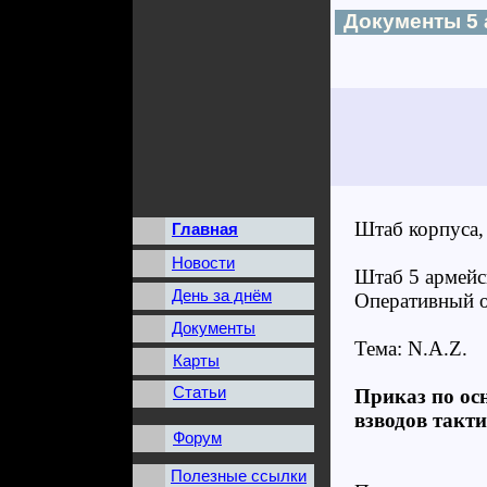
Документы 5 
Штаб корпуса,
Главная
Новости
Штаб 5 армейс
День за днём
Оперативный о
Документы
Тема: N.A.Z.
Карты
Статьи
Приказ по о
взводов такт
Форум
Полезные ссылки