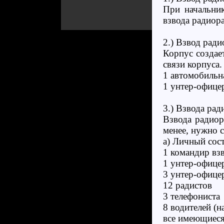
При начальни
взвода радиора
2.) Взвод ради
Корпус создае
связи корпуса.
1 автомобильна
1 унтер-офице
3.) Взвода ра
Взвода радиор
менее, нужно с
a) Личный сост
1 командир вз
1 унтер-офице
3 унтер-офице
12 радистов
3 телефониста
8 водителей (н
все имеющиеся