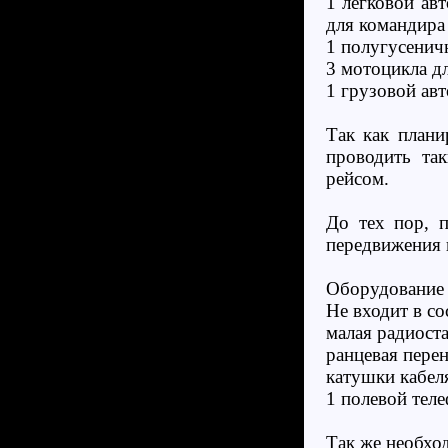
1 легковой ав
для командира
1 полугусенич
3 мотоцикла дл
1 грузовой ав
Так как плани
проводить та
рейсом.
До тех пор, п
передвижения 
Оборудование 
Не входит в со
малая радиоста
ранцевая перен
катушки кабеля
1 полевой теле
Так же необхо