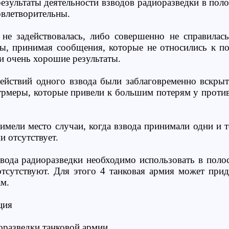
зультаты деятельности взводов радиоразведки в поло
овлетворительны.
 не задействовалась, либо совершенно не справилас
ы, принимая сообщения, которые не относились к по
ли очень хорошие результаты.
действий одного взвода были заблаговременно вскр
рмеры, которые привели к большим потерям у против
имели место случаи, когда взвода принимали одни и те
и отсутствует.
вода радиоразведки необходимо использовать в полос
тсутствуют. Для этого 4 танковая армия может прид
м.
ция
иоразведки танковой армии