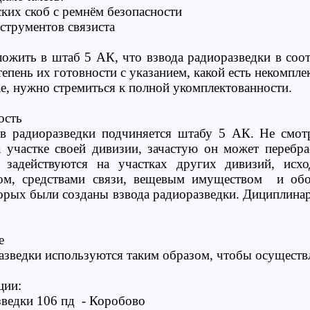
ских скоб с ремнём безопасности
нструментов связиста
ложить в штаб 5 АК, что взвода радиоразведки в соо
тепень их готовности с указанием, какой есть некомплек
е, нужно стремиться к полной укомплектованности.
ость
ов радиоразведки подчиняется штабу 5 АК. Не смот
а участке своей дивизии, зачастую он может перебра
а задействуются на участках других дивизий, исх
том, средствами связи, вещевым имуществом и обо
торых были созданы взвода радиоразведки. Дициплина
е
азведки используются таким образом, чтобы осуществ
ции:
зведки 106 пд - Коробово