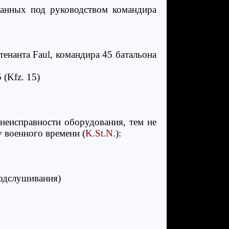
данных под руководством командира
енанта Faul, командира 45 батальона
 (Kfz. 15)
неисправности оборудования, тем не
у военного времени (
K.St.N.
):
подслушивания)