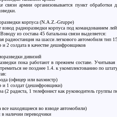
ке связи армии организовывается пункт обработки 
зведки.
оразведки корпуса (N.A.Z.-Gruppe)
т взвод радиоразведки корпуса под командованием лейт
 Взводу из состава 45 батальона связи выделяется:
я радиостанция на шасси легкового автомобиля тип 15
р и 2 солдата в качестве дешифровщиков
диоразведки дивизий
азведки пока работают в прежнем составе. Учитывая 
тремиться не позднее 1.4. к укомплектованию по штат
ав:
вода (офицер или вахмистр)
р и 1 солдат (дешифровщики)
ра (2 радиста, 1 телефонист как руководитель группы 
а все находящиеся во взводе автомобили)
 в наличии переводчики