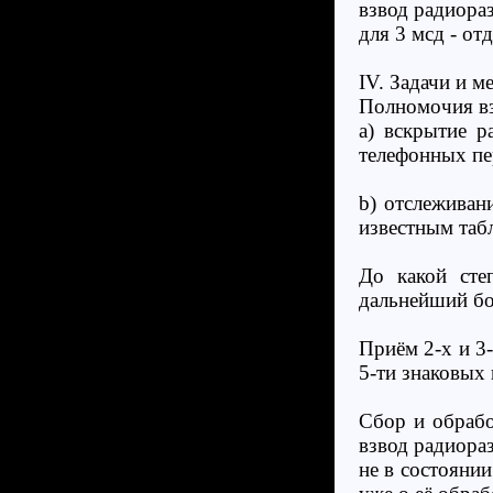
взвод радиора
для 3 мсд - о
IV. Задачи и 
Полномочия вз
a) вскрытие р
телефонных пер
b) отслеживан
известным таб
До какой сте
дальнейший бо
Приём 2-х и 3-
5-ти знаковых 
Сбор и обрабо
взвод радиораз
не в состояни