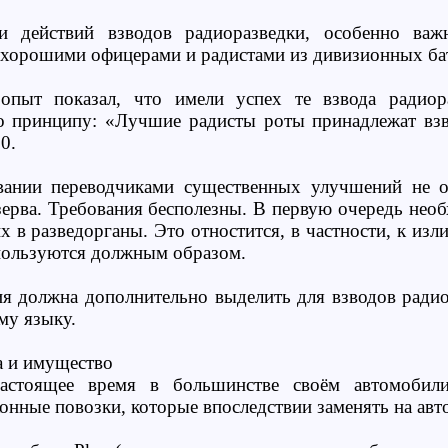
и действий взводов радиоразведки, особенно важ
 хорошими офицерами и радистами из дивизионных бат
пыт показал, что имели успех те взвода радиор
о принципу: «Лучшие радисты роты принадлежат взв
0.
вании переводчиками существенных улучшений не о
зерва. Требования бесполезны. В первую очередь необ
х в разведорганы. Это отностится, в частности, к из
пользуются должным образом.
я должна дополнительно выделить для взводов ради
му языку.
а и имущество
астоящее время в большинстве своём автомобили
конные повозки, которые впоследствии заменять на ав