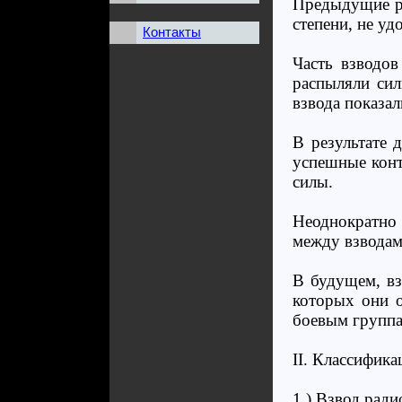
Предыдущие ре
степени, не уд
Контакты
Часть взводов
распыляли сил
взвода показа
В результате 
успешные конт
силы.
Неоднократно 
между взводам
В будущем, вз
которых они о
боевым группа
II. Классифика
1.) Взвод рад