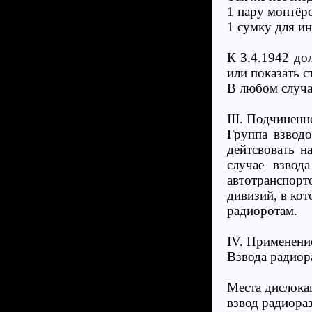
1 пару монтёр
1 сумку для и
К 3.4.1942 до
или показать с
В любом случа
III. Подчиненн
Группа взвод
дейтсвовать н
случае взвод
автотранспор
дивизий, в ко
радиоротам.
IV. Применени
Взвода радиор
Места дислока
взвод радиора