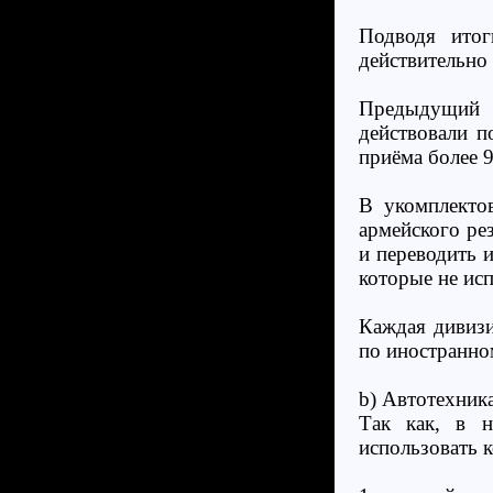
Подводя итог
действительно
Предыдущий о
действовали п
приёма более 9
В укомплекто
армейского ре
и переводить и
которые не ис
Каждая дивизи
по иностранно
b) Автотехник
Так как, в н
использовать 