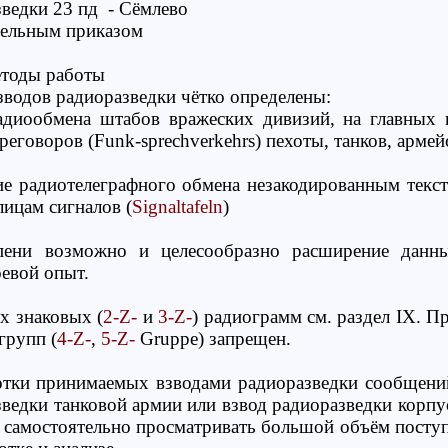
зведки 23 пд - Сёмлево
тдельным приказом
методы работы
водов радиоразведки чётко определены:
адиообмена штабов вражеских дивизий, на главных 
еговоров (Funk-sprechverkehrs) пехоты, танков, армей
ие радиотелеграфного обмена незакодированным текст
лицам сигналов (
Signaltafeln
)
пени возможно и целесообразно расширение данны
евой опыт.
х знаковых (
2-Z-
и
3-Z-
) радиограмм см. раздел IX. П
групп (
4-Z-
,
5-Z-
Gruppe) запрещен.
тки принимаемых взводами радиоразведки сообщений
ведки танковой армии или взвод радиоразведки корпус
и самостоятельно просматривать большой объём посту