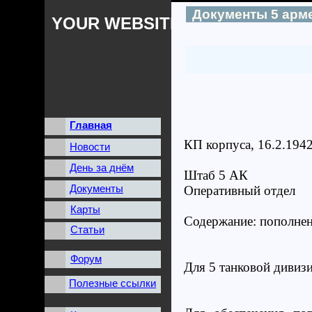
Документы 5 арм
YOUR WEBSITES NAME
Главная
КП корпуса, 16.2.194
Новости
День за днём
Штаб 5 АК
Документы
Оперативный отдел
Карты
Содержание: пополнен
Статьи
Форум
Для 5 танковой дивиз
Полезные ссылки