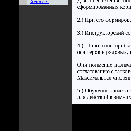
Для обеспечения по
Контакты
сформированных корпу
2.) При его формирова
3.) Инструкторский с
4.) Пополение прибы
офицеров и рядовых,
Они поименно назнача
согласованию с танков
Максимальная численно
5.) Обучение запасно
для действий в зимних
Первоочередные задачи
6.) Недостающие зи
запросить у начальник