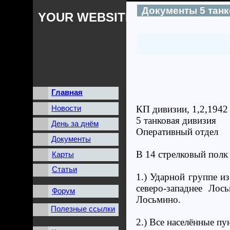
Документы 5 тан
YOUR WEBSITES NAME
Главная
Новости
КП дивизии, 1,2,1942
5 танковая дивизия
День за днём
Оперативный отдел
Документы
В 14 стрелковый полк
Карты
Статьи
1.) Ударной группе и
северо-западнее Лос
Форум
Лосьмино.
Полезные ссылки
2.) Все населённые п