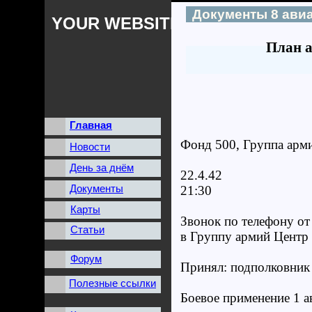
Документы 8 ави
YOUR WEBSITES NAME
План а
Главная
Фонд 500, Группа арми
Новости
День за днём
22.4.42
Документы
21:30
Карты
Звонок по телефону от 
Статьи
в Группу армий Центр
Форум
Принял: подполковник 
Полезные ссылки
Боевое применение 1 а