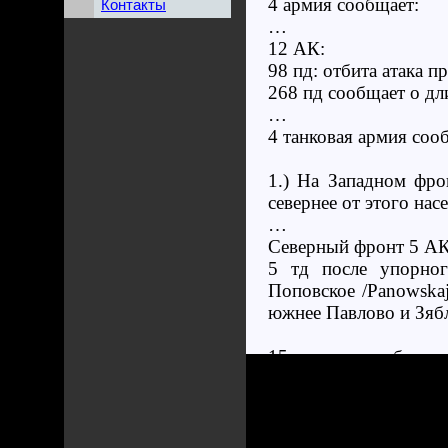
4 армия сообщает:
Контакты
…
12 АК:
98 пд: отбита атака п
268 пд сообщает о д
…
4 танковая армия соо
1.) На Западном фро
севернее от этого нас
…
Северный фронт 5 АК
5 тд после упорног
Поповское /Panowskaj
южнее Павлово и Зябл
15 пд после слабого 
106 пд заняла район 
На юго-восточном фро