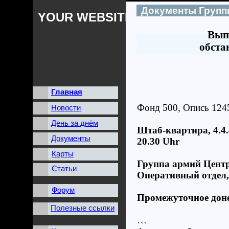
Документы Групп
YOUR WEBSITES NAME
Вып
обста
Главная
Фонд 500, Опись 124
Новости
День за днём
Штаб-квартира, 4.4
Документы
20.30 Uhr
Карты
Группа армий Цент
Статьи
Оперативный отдел, 
Форум
Промежуточное доне
Полезные ссылки
…