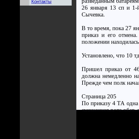
разведанным батареям
Контакты
26 января 13 сп и 1-
Сычевка.
В то время, пока 27 я
приказ и его отмена
положении находилась 
Установлено, что 10 т
Пришел приказ от 46
должна немедленно на
Прежде чем полк начал
Страница 205
По приказу 4 ТА одна
смешанная рота обер-л
Согласно другому при
танками и тяжёлыми 
через Днепр западнее